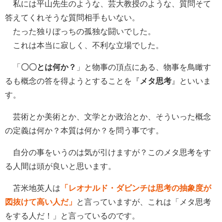
私には平山先生のような、芸大教授のような、質問そて
答えてくれそうな質問相手もいない。
たった独りぼっちの孤独な闘いでした。
これは本当に寂しく、不利な立場でした。
「
〇〇とは何か？
」と物事の頂点にある、物事を鳥瞰す
るも概念の答を得ようとすることを『
メタ思考
』といいま
す。
芸術とか美術とか、文学とか政治とか、そういった概念
の定義は何か？本質は何か？を問う事です。
自分の事をいうのは気が引けますが？このメタ思考をす
る人間は頭が良いと思います。
苫米地英人は
「レオナルド・ダビンチは思考の抽象度が
図抜けて高い人だ」
と言っていますが、これは「メタ思考
をする人だ！」と言っているのです。