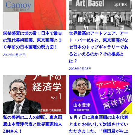
栄枯盛衰は世の常！日本で最古
世界最高のアートフェア、アー
の現代美術画廊、東京画廊と３
ト・バーゼルと、東京画廊がな
０年前の日本画壇の勢力図！
ぜ日本のトップギャラリーであ
るといえるのか？その根拠と
2023年9月25日
は？
2023年9月25日
私の美術の二人の師匠。東京画
８月７日に東京画廊の山本代表
廊山本豊津代表と世界画家旅人
とまたお会いして対談させてい
ZINさん！
ただきました。「横田君が村上