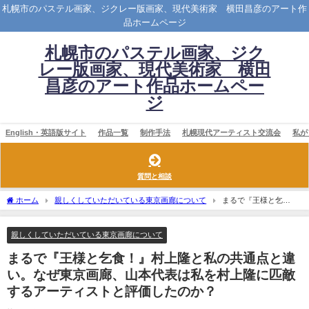
札幌市のパステル画家、ジクレー版画家、現代美術家 横田昌彦のアート作
品ホームページ
札幌市のパステル画家、ジク
レー版画家、現代美術家 横田
昌彦のアート作品ホームペー
ジ
English・英語版サイト
作品一覧
制作手法
札幌現代アーティスト交流会
私が
質問と相談
ホーム
親しくしていただいている東京画廊について
まるで『王様と乞
食！』村上隆と私の共通点と違い。なぜ東京画廊、山本代表は私を村上隆に匹敵する
アーティストと評価したのか？
親しくしていただいている東京画廊について
まるで『王様と乞食！』村上隆と私の共通点と違
い。なぜ東京画廊、山本代表は私を村上隆に匹敵
するアーティストと評価したのか？