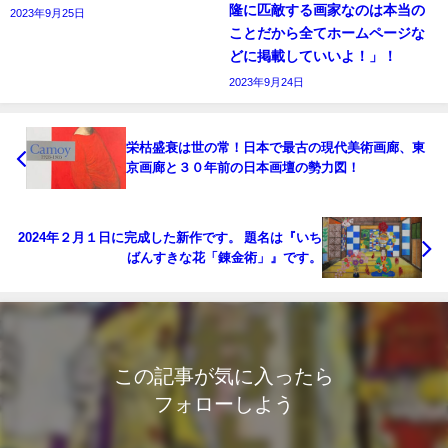
隆に匹敵する画家なのは本当の
2023年9月25日
ことだから全てホームページな
どに掲載していいよ！」！
2023年9月24日
栄枯盛衰は世の常！日本で最古の現代美術画廊、東
京画廊と３０年前の日本画壇の勢力図！
2024年２月１日に完成した新作です。 題名は『いち
ばんすきな花「錬金術」』です。
この記事が気に入ったら
フォローしよう