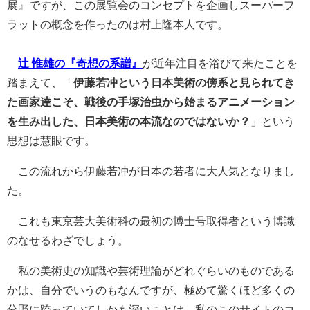
展』ですが、この展覧会のコンセプトを企画しスーパーフ
ラットの概念を作ったのは村上隆本人です。
辻 惟雄の『奇想の系譜』
が近年注目を浴びて来たことを
踏まえて、「
伊藤若冲という日本美術の傍系と見られてき
た画家達こそ、戦後の手塚治虫から始まるアニメーション
を生み出した、日本美術の本流なのではないか？
」という
思想は慧眼です。
この流れから伊藤若冲が日本の若者に大人気となりまし
た。
これも東京芸大美術科の最初の博士号取得者という博識
のなせるわざでしょう。
私の美術史の知識や芸術理論がどれぐらいのものである
かは、自分でいうのもなんですが、極めて驚くほど多くの
分野に跨っていてしかも深いことは、私のこのサイトのコ