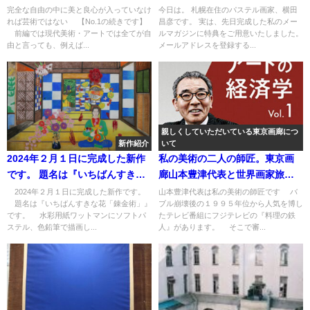
りやすい現代美術の解説。
０ ２０２１年に欧米で注目さ
完全な自由の中に美と良心が入っていなけ
今日は。 札幌在住のパステル画家、横田
れば芸術ではない 【No.1の続きです】
昌彦です。 実は、先日完成した私のメー
【No.2】
れたアーティスト。 日本と世界
前編では現代美術・アートでは全てが自
ルマガジンに特典をご用意いたしました。
のアート業界の最新動向が一目
由と言っても、例えば...
メールアドレスを登録する...
でわかる』レポートをメールで
受け取れます！
親しくしていただいている東京画廊につ
新作紹介
いて
2024年２月１日に完成した新作
私の美術の二人の師匠。東京画
です。 題名は『いちばんすきな
廊山本豊津代表と世界画家旅人
花「錬金術」』です。
ZINさん！
2024年２月１日に完成した新作です。
山本豊津代表は私の美術の師匠です バ
題名は『いちばんすきな花「錬金術」』
ブル崩壊後の１９９５年位から人気を博し
です。 水彩用紙ワットマンにソフトパ
たテレビ番組にフジテレビの『料理の鉄
ステル、色鉛筆で描画し...
人』があります。 そこで審...