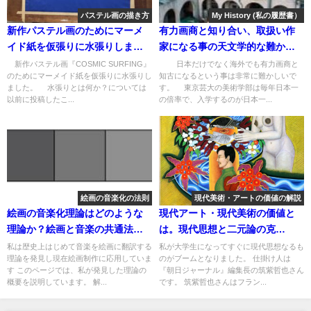
パステル画の描き方
My History (私の履歴書）
新作パステル画のためにマーメ
有力画商と知り合い、取扱い作
イド紙を仮張りに水張りしまし
家になる事の天文学的な難かし
た。
さ。【My History No6】
新作パステル画『COSMIC SURFING』
日本だけでなく海外でも有力画商と
のためにマーメイド紙を仮張りに水張りし
知古になるという事は非常に難かしいで
ました。 水張りとは何か？については
す。 東京芸大の美術学部は毎年日本一
以前に投稿したこ...
の倍率で、入学するのが日本一...
絵画の音楽化の法則
現代美術・アートの価値の解説
絵画の音楽化理論はどのような
現代アート・現代美術の価値と
理論か？絵画と音楽の共通法則
は。現代思想と二元論の克
を解説！
服。 東洋の陰陽論について。
私は歴史上はじめて音楽を絵画に翻訳する
私が大学生になってすぐに現代思想なるも
理論を発見し現在絵画制作に応用していま
のがブームとなりました。 仕掛け人は
す このページでは、私が発見した理論の
『朝日ジャーナル』編集長の筑紫哲也さん
概要を説明しています。 解...
です。 筑紫哲也さんはフラン...