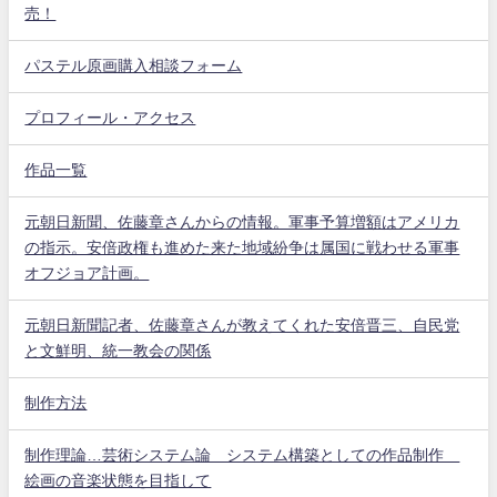
売！
パステル原画購入相談フォーム
プロフィール・アクセス
作品一覧
元朝日新聞、佐藤章さんからの情報。軍事予算増額はアメリカ
の指示。安倍政権も進めた来た地域紛争は属国に戦わせる軍事
オフジョア計画。
元朝日新聞記者、佐藤章さんが教えてくれた安倍晋三、自民党
と文鮮明、統一教会の関係
制作方法
制作理論…芸術システム論 システム構築としての作品制作
絵画の音楽状態を目指して