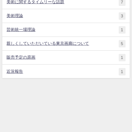
美術に関するタイムリーな話題
7
美術理論
3
芸術統一場理論
1
親しくしていただいている東京画廊について
5
販売予定の原画
1
近況報告
1
北海道札幌市在住の主にパステル画家・現代美術家 横田 昌彦のホームペ