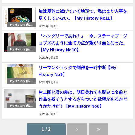
加速度的に滅びていく地球で、私はまだ人事を
尽くしていない。【My History No11】
My History (私の
2021年3月1日
履歴書）
『ハングリーであれ！』 今、ステーィブ・ジ
ョブズのように全ての点が繋がり面となった。
【My History No10】
My History (私の
履歴書）
2021年3月1日
リーマンショックで制作を一時中断【My
History No9】
My History (私の
2021年3月1日
履歴書）
村上隆と君の差は、明日倒れても歴史に名前と
作品を残そうとするぎらついた欲望があるかど
うかだけだ！【My History No8】
My History (私の
履歴書）
2021年3月1日
1 / 3