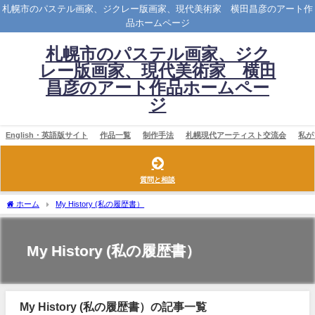
札幌市のパステル画家、ジクレー版画家、現代美術家 横田昌彦のアート作
品ホームページ
札幌市のパステル画家、ジク
レー版画家、現代美術家 横田
昌彦のアート作品ホームペー
ジ
English・英語版サイト
作品一覧
制作手法
札幌現代アーティスト交流会
私が
質問と相談
ホーム
My History (私の履歴書）
My History (私の履歴書）
My History (私の履歴書）の記事一覧