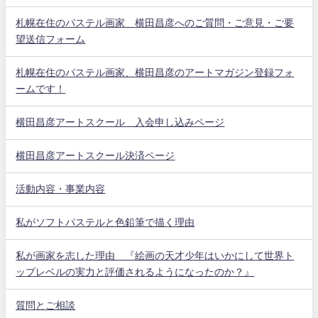
札幌在住のパステル画家 横田昌彦へのご質問・ご意見・ご要
望送信フォーム
札幌在住のパステル画家、横田昌彦のアートマガジン登録フォ
ームです！
横田昌彦アートスクール 入会申し込みページ
横田昌彦アートスクール決済ページ
活動内容・事業内容
私がソフトパステルと色鉛筆で描く理由
私が画家を志した理由 『絵画の天才少年はいかにして世界ト
ップレベルの実力と評価されるようになったのか？』
質問とご相談