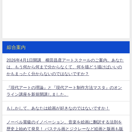
綜合案内
2026年4月1日開講 横田昌彦アートスクールのご案内。あなた
は、もう何から何まで分からなくて、何を描どう描けばいいの
かもまったく分からないのではないですか？
『現代アートの理論』と『現代アート制作方法マスタ』のオン
ライン講座を新規開講しました。
もしかして、あなたは絵画が好きなのではないですか！
ノーベル賞級のイノベーション。音楽を絵画に翻訳する法則を
歴史上始めて発見！ パステル画とジクレーなど絵画と版画も販