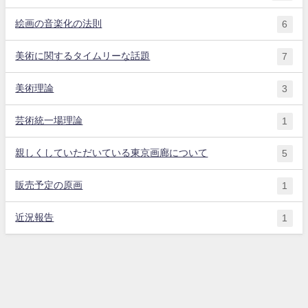
絵画の音楽化の法則
6
美術に関するタイムリーな話題
7
美術理論
3
芸術統一場理論
1
親しくしていただいている東京画廊について
5
販売予定の原画
1
近況報告
1