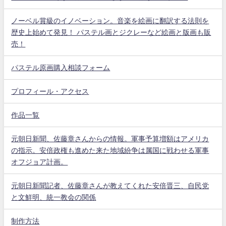
ノーベル賞級のイノベーション。音楽を絵画に翻訳する法則を
歴史上始めて発見！ パステル画とジクレーなど絵画と版画も販
売！
パステル原画購入相談フォーム
プロフィール・アクセス
作品一覧
元朝日新聞、佐藤章さんからの情報。軍事予算増額はアメリカ
の指示。安倍政権も進めた来た地域紛争は属国に戦わせる軍事
オフジョア計画。
元朝日新聞記者、佐藤章さんが教えてくれた安倍晋三、自民党
と文鮮明、統一教会の関係
制作方法