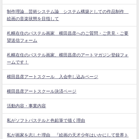
制作理論…芸術システム論 システム構築としての作品制作
絵画の音楽状態を目指して
札幌在住のパステル画家 横田昌彦へのご質問・ご意見・ご要
望送信フォーム
札幌在住のパステル画家、横田昌彦のアートマガジン登録フォ
ームです！
横田昌彦アートスクール 入会申し込みページ
横田昌彦アートスクール決済ページ
活動内容・事業内容
私がソフトパステルと色鉛筆で描く理由
私が画家を志した理由 『絵画の天才少年はいかにして世界ト