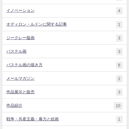
イノベーション
4
オディロン・ルドンに関する記事
1
ジークレー版画
3
パステル画
3
パステル画の描き方
8
メールマガジン
2
作品展示と販売
3
作品紹介
10
戦争・共産主義・暴力と絵画
1