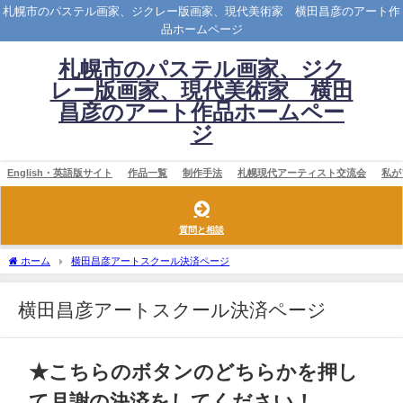
札幌市のパステル画家、ジクレー版画家、現代美術家 横田昌彦のアート作
品ホームページ
札幌市のパステル画家、ジク
レー版画家、現代美術家 横田
昌彦のアート作品ホームペー
ジ
English・英語版サイト
作品一覧
制作手法
札幌現代アーティスト交流会
私が
質問と相談
ホーム
横田昌彦アートスクール決済ページ
横田昌彦アートスクール決済ページ
★こちらのボタンのどちらかを押し
て月謝の決済をしてください！