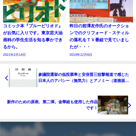
コミック本『ブルーピリオド』
昨日の前澤友作氏のオークショ
がお気に入りです。東京芸大油
ンでのクリフォード・スティル
画科の学生生活を知る事かでき
の落札をＴＶ番組で見ていまし
るから。
たが・・・
2021年2月14日
2019年12月6日
参議院選挙の低投票率と安倍晋三狙撃報道で感じた
日本人のアパシー（無気力）とアノミー（道徳規範
喪失）
新作のための原画、第二弾。金華経も使用した作品
です！