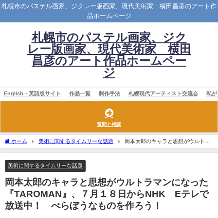
札幌市のパステル画家、ジクレー版画家、現代美術家 横田昌彦のアート作
品ホームページ
札幌市のパステル画家、ジク
レー版画家、現代美術家 横田
昌彦のアート作品ホームペー
ジ
English・英語版サイト
作品一覧
制作手法
札幌現代アーティスト交流会
私が
質問と相談
ホーム
美術に関するタイムリーな話題
岡本太郎のキャラと思想がウルトラ
マンになった『TAROMAN』、７月１８日からNHK Eテレで放送中！ べらぼうなも
のを作ろう！
美術に関するタイムリーな話題
岡本太郎のキャラと思想がウルトラマンになった
『TAROMAN』、７月１８日からNHK Eテレで
放送中！ べらぼうなものを作ろう！