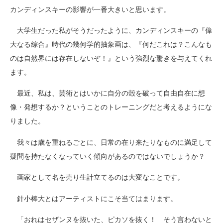
カンディンスキーの影響が一番大きいと思います。
大学生だった私がそうだったように、カンディンスキーの『偉
大なる綜合』時代の幾何学的抽象画は、『何だこれは？こんなも
のは自然界には存在しないぞ！』という強烈な驚きを与えてくれ
ます。
最近、私は、芸術とはいかに自分の殻を破って自由自在に想
像・発想するか？ということのトレーニングだと考えるようにな
りました。
我々は歳を重ねるごとに、日常の在り来たりなものに満足して
疑問を持たなくなっていく傾向があるのではないでしょうか？
画家として名を売り生計立てるのは大変なことです。
針小棒大とはアーティストにこそ当てはまります。
「おれはセザンヌを抜いた、ピカソを抜く！ そう言わないと