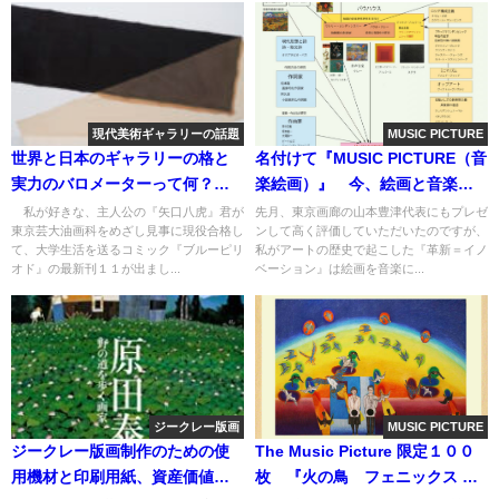
現代美術ギャラリーの話題
MUSIC PICTURE
世界と日本のギャラリーの格と
名付けて『MUSIC PICTURE（音
実力のバロメーターって何？
楽絵画）』 今、絵画と音楽の
No1。コミック東京芸大物語『ブ
障壁は取り払われた
私が好きな、主人公の『矢口八虎』君が
先月、東京画廊の山本豊津代表にもプレゼ
東京芸大油画科をめざし見事に現役合格し
ンして高く評価していただいたのですが、
ルーピリオド』のTV放送もスタ
て、大学生活を送るコミック『ブルーピリ
私がアートの歴史で起こした『革新＝イノ
ート！
オド』の最新刊１１が出まし...
ベーション』は絵画を音楽に...
ジークレー版画
MUSIC PICTURE
ジークレー版画制作のための使
The Music Picture 限定１００
用機材と印刷用紙、資産価値に
枚 『火の鳥 フェニックス 精