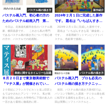
パステル画の描き方
新作紹介
パステル画入門、初心者の方の
2024年２月１日に完成した新作
ためのパステル絵画入門 第１
です。 題名は『いちばんすきな
回目 ミタント紙とマーメイド
花「錬金術」』です。
今日は。北海道札幌市在住のパステル画
2024年２月１日に完成した新作です。
家、横田昌彦です。 これから私の専門
題名は『いちばんすきな花「錬金術」』
紙、その使用方法について
であるパステル画の描き方について初心者
です。 水彩用紙ワットマンにソフトパ
の方や、パステルでの絵画制...
ステル、色鉛筆で描画し...
美術に関するタイムリーな話題
パステル画の描き方
８月２０日まで東京都美術館で
パステル画入門 プロも必見の
『マチス展』が開催されていま
パステル画の描き方テクニッ
す。２０年ぶりの大回顧展は飛
ク 第5回 ソフトパステルと色
２０世紀にフランスでピカソと並ぶ巨匠と
前回、パステル画の描き方第4回では、
もてはやされたアンリ・マチス。 私が画
パソコンで制作した原画・デジタル画を紙
行機飛ばしても行く価値大で
鉛筆で描画していく過程
家を目指し始めた大学時代に下宿の友人の
に転写する過程をお見せしました。 今
す！
一言があり最初に徹底的に研...
回は実際にソフトパステルと...