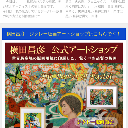
ついて。台頭する新技術NFTと
神は四角く 肉体は丸い』 サ
今日は。 札幌のパステル画家、デ
題名 火の鳥、フェニックス 『精神は四
ジタルアーティストの横田昌彦です。
角く肉体は丸い』 by 横田 昌彦 精神は
の関係。
イン・通し番号・証明書付き版
今日は、私の販売しているジークレー版画
四角く、肉体は丸い 精神は白く、肉体は
画購入ページ
の制作方法と制作価値につ...
黒い 精神は男で、肉体...
横田昌彦 ジクレー版画アートショップはこちらです！