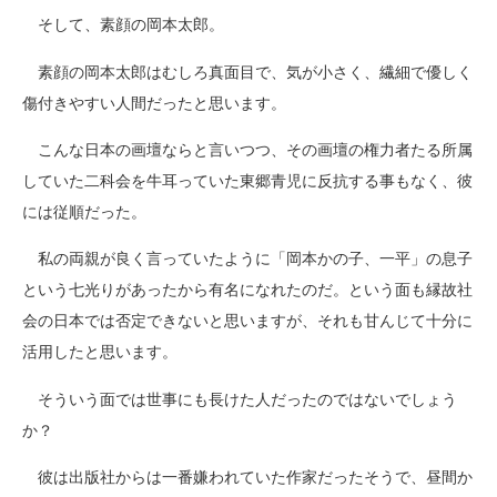
そして、素顔の岡本太郎。
素顔の岡本太郎はむしろ真面目で、気が小さく、繊細で優しく
傷付きやすい人間だったと思います。
こんな日本の画壇ならと言いつつ、その画壇の権力者たる所属
していた二科会を牛耳っていた東郷青児に反抗する事もなく、彼
には従順だった。
私の両親が良く言っていたように「岡本かの子、一平」の息子
という七光りがあったから有名になれたのだ。という面も縁故社
会の日本では否定できないと思いますが、それも甘んじて十分に
活用したと思います。
そういう面では世事にも長けた人だったのではないでしょう
か？
彼は出版社からは一番嫌われていた作家だったそうで、昼間か