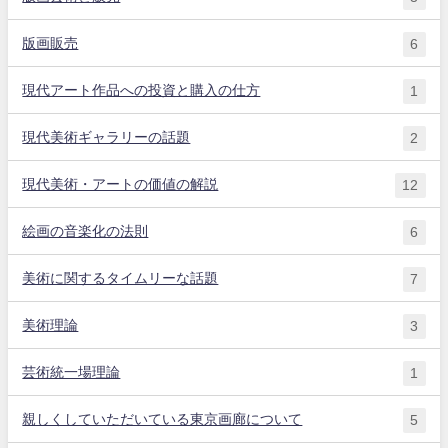
版画販売
6
現代アート作品への投資と購入の仕方
1
現代美術ギャラリーの話題
2
現代美術・アートの価値の解説
12
絵画の音楽化の法則
6
美術に関するタイムリーな話題
7
美術理論
3
芸術統一場理論
1
親しくしていただいている東京画廊について
5