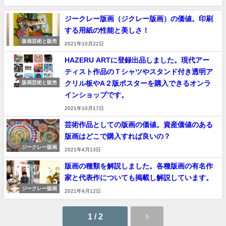
ジークレー版画（ジクレー版画）の価値。印刷
する用紙の性能と美しさ！
版画芸術と販売
2021年10月22日
HAZERU ARTに登録出品しました。現代アー
ティスト作品のＴシャツやスタンド付き透明ア
クリル板やA２版ポスターを購入できるオンラ
版画芸術と販売
インショップです。
2021年10月17日
芸術作品としての版画の価値。資産価値のある
版画はどこで購入すれば良いの？
ジークレー版画
2021年4月13日
版画の種類を解説しました。各種版画の有名作
家と代表作についても掲載し解説しています。
ジークレー版画
2021年4月12日
1 / 2