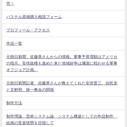
売！
パステル原画購入相談フォーム
プロフィール・アクセス
作品一覧
元朝日新聞、佐藤章さんからの情報。軍事予算増額はアメリカ
の指示。安倍政権も進めた来た地域紛争は属国に戦わせる軍事
オフジョア計画。
元朝日新聞記者、佐藤章さんが教えてくれた安倍晋三、自民党
と文鮮明、統一教会の関係
制作方法
制作理論…芸術システム論 システム構築としての作品制作
絵画の音楽状態を目指して