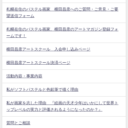
札幌在住のパステル画家 横田昌彦へのご質問・ご意見・ご要
望送信フォーム
札幌在住のパステル画家、横田昌彦のアートマガジン登録フォ
ームです！
横田昌彦アートスクール 入会申し込みページ
横田昌彦アートスクール決済ページ
活動内容・事業内容
私がソフトパステルと色鉛筆で描く理由
私が画家を志した理由 『絵画の天才少年はいかにして世界ト
ップレベルの実力と評価されるようになったのか？』
質問とご相談