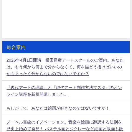
綜合案内
2026年4月1日開講 横田昌彦アートスクールのご案内。あなた
は、もう何から何まで分からなくて、何を描どう描けばいいの
かもまったく分からないのではないですか？
『現代アートの理論』と『現代アート制作方法マスタ』のオン
ライン講座を新規開講しました。
もしかして、あなたは絵画が好きなのではないですか！
ノーベル賞級のイノベーション。音楽を絵画に翻訳する法則を
歴史上始めて発見！ パステル画とジクレーなど絵画と版画も販