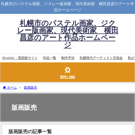
札幌市のパステル画家、ジクレー版画家、現代美術家 横田昌彦のアート作
品ホームページ
札幌市のパステル画家、ジク
レー版画家、現代美術家 横田
昌彦のアート作品ホームペー
ジ
English・英語版サイト
作品一覧
制作手法
札幌現代アーティスト交流会
私が
質問と相談
ホーム
版画販売
版画販売
版画販売の記事一覧