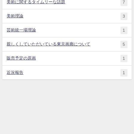
美術に関するタイムリーな話題
7
美術理論
3
芸術統一場理論
1
親しくしていただいている東京画廊について
5
販売予定の原画
1
近況報告
1
北海道札幌市在住の主にパステル画家・現代美術家 横田 昌彦のホームペ