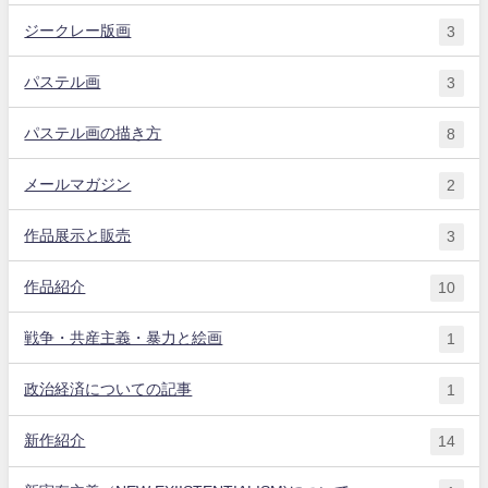
ジークレー版画
3
パステル画
3
パステル画の描き方
8
メールマガジン
2
作品展示と販売
3
作品紹介
10
戦争・共産主義・暴力と絵画
1
政治経済についての記事
1
新作紹介
14