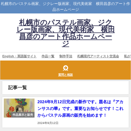
札幌市のパステル画家、ジクレー版画家、現代美術家 横田昌彦のアート作
品ホームページ
札幌市のパステル画家、ジク
レー版画家、現代美術家 横田
昌彦のアート作品ホームペー
ジ
English・英語版サイト
作品一覧
制作手法
札幌現代アーティスト交流会
私が
質問と相談
記事一覧
2024年9月12日完成の新作です。題名は『アカ
ンサスの華』です。重要なお知らせです！これ
からパステル原画の販売を始めます！
作品展示と販売
2024年9月12日