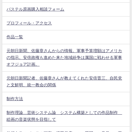
パステル原画購入相談フォーム
プロフィール・アクセス
作品一覧
元朝日新聞、佐藤章さんからの情報。軍事予算増額はアメリカ
の指示。安倍政権も進めた来た地域紛争は属国に戦わせる軍事
オフジョア計画。
元朝日新聞記者、佐藤章さんが教えてくれた安倍晋三、自民党
と文鮮明、統一教会の関係
制作方法
制作理論…芸術システム論 システム構築としての作品制作
絵画の音楽状態を目指して