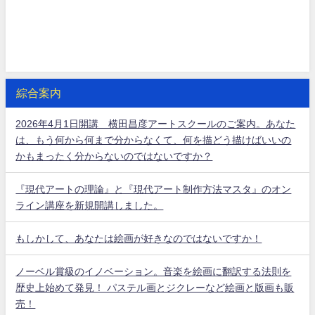
綜合案内
2026年4月1日開講 横田昌彦アートスクールのご案内。あなた
は、もう何から何まで分からなくて、何を描どう描けばいいの
かもまったく分からないのではないですか？
『現代アートの理論』と『現代アート制作方法マスタ』のオン
ライン講座を新規開講しました。
もしかして、あなたは絵画が好きなのではないですか！
ノーベル賞級のイノベーション。音楽を絵画に翻訳する法則を
歴史上始めて発見！ パステル画とジクレーなど絵画と版画も販
売！