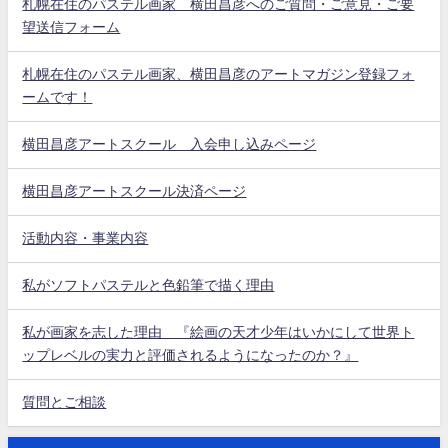
札幌在住のパステル画家 横田昌彦へのご質問・ご意見・ご要
望送信フォーム
札幌在住のパステル画家、横田昌彦のアートマガジン登録フォ
ームです！
横田昌彦アートスクール 入会申し込みページ
横田昌彦アートスクール決済ページ
活動内容・事業内容
私がソフトパステルと色鉛筆で描く理由
私が画家を志した理由 『絵画の天才少年はいかにして世界ト
ップレベルの実力と評価されるようになったのか？』
質問とご相談