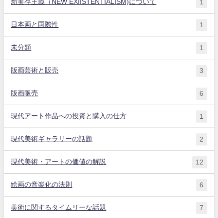
新実存主義（NEW EXIISTENTIALISM)について
1
日本画と国際性
1
未分類
1
版画芸術と販売
3
版画販売
6
現代アート作品への投資と購入の仕方
1
現代美術ギャラリーの話題
2
現代美術・アートの価値の解説
12
絵画の音楽化の法則
6
美術に関するタイムリーな話題
7