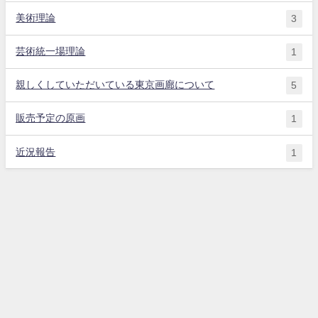
美術理論
3
芸術統一場理論
1
親しくしていただいている東京画廊について
5
販売予定の原画
1
近況報告
1
北海道札幌市在住の主にパステル画家・現代美術家 横田 昌彦のホームペ
ージ All Rights Reserved.