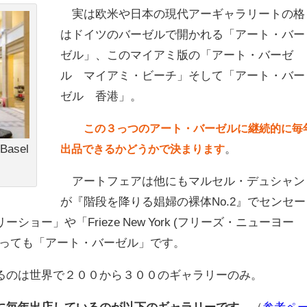
実は欧米や日本の現代アーギャラリートの格
はドイツのバーゼルで開かれる「アート・バー
ゼル」、このマイアミ版の「アート・バーゼ
ル マイアミ・ビーチ」そして「アート・バー
ゼル 香港」。
この３っつのアート・バーゼルに継続的に毎
 Basel
。
出品できるかどうかで決まります
アートフェアは他にもマルセル・デュシャン
が『階段を降りる娼婦の裸体No.2』でセンセー
ョー」や「Frieze New York (フリーズ・ニューヨー
いっても「アート・バーゼル」です。
のは世界で２００から３００のギャラリーのみ。
に毎年出店しているのが以下のギャラリーです。
（
参考ペ