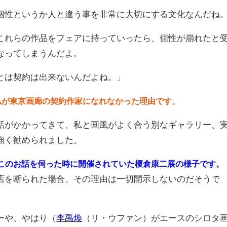
性というか人と違う事を非常に大切にする文化なんだね
れらの作品をフェアに持っていったら、個性が崩れたと
なってしまうんだよ。
は契約は出来ないんだよね。」
。
私が東京画廊の契約作家になれなかった理由です
がかかってきて、私と画風がよく合う別なギャラリー、
強く勧められました。
このお話を伺った時に開催されていた榎倉康二展の様子です。
を断られた場合、その理由は一切開示しないのだそうで
ーや、やはり（
李禹煥
（リ・ウファン）がエースのシロタ