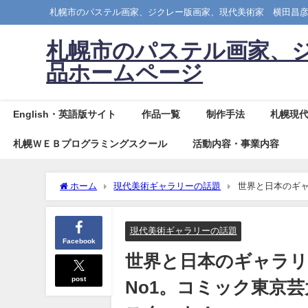
札幌市のパステル画家、ジクレー版画家、現代美術家 横田昌
札幌市のパステル画家、
品ホームページ
English・英語版サイト
作品一覧
制作手法
札幌現
札幌ＷＥＢプログラミングスクール
活動内容・事業内容
ホーム
現代美術ギャラリーの話題
世界と日本のギャ
ピリオド』のTV放送もスタート！
現代美術ギャラリーの話題
Facebook
世界と日本のギャラリ
post
No1。コミック東京