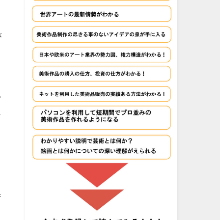
が
ー
ェ
番