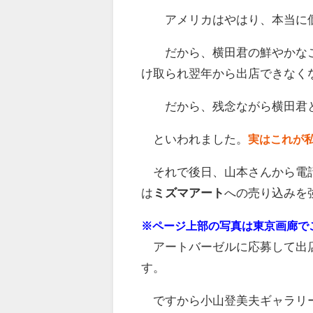
アメリカはやはり、本当に個
だから、横田君の鮮やかなこ
け取られ翌年から出店できなく
だから、残念ながら横田君と
といわれました。
実はこれが
それで後日、山本さんから電話
は
ミズマアート
への売り込みを
※ページ上部の写真は東京画廊で
アートバーゼルに応募して出店
す。
ですから小山登美夫ギャラリ