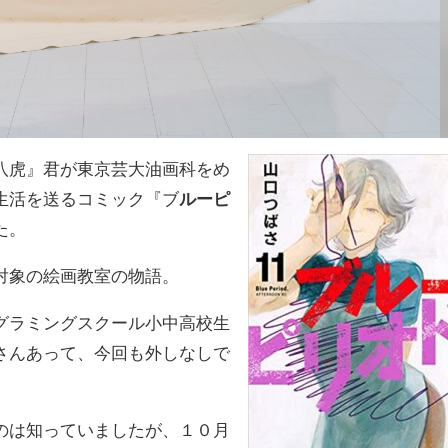
八虎』君が東京芸大油画科をめ
生活を送るコミック『ブ
ルーピ
た。
対象の絵画教室の物語。
グラミングスクール小中高校生
さんあって、今回も外しなしで
のは知っていましたが、１０月