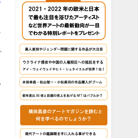
ン
ト
ー
し