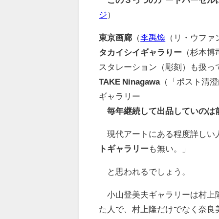
ジ
）
東京画廊
（
李禹煥
（リ・ウファ
タカイシイギャラりー
（杉本博
スタレーション（彫刻）も扱っ
TAKE Ninagawa
（「ポスト清澄
ギャラリー
毎年継続して出品していのは
現代アートにある程度詳しい
トギャラリー
も無い。」
と思われるでしょう。
小山登美夫ギャラリーは村上隆
た人で、村上隆だけでなく奈良