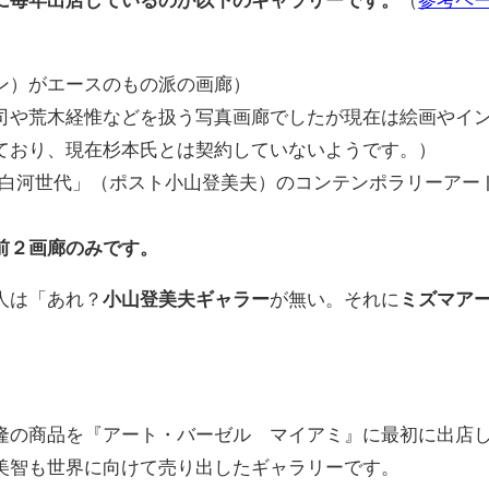
ン）がエースのもの派の画廊）
司や荒木経惟などを扱う写真画廊でしたが現在は絵画やイ
ており、現在杉本氏とは契約していないようです。）
白河世代」（ポスト小山登美夫）のコンテンポラリーアー
前２画廊のみです。
人は「あれ？
小山登美夫ギャラー
が無い。それに
ミズマア
の商品を『アート・バーゼル マイアミ』に最初に出店
美智も世界に向けて売り出したギャラリーです。