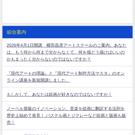
綜合案内
2026年4月1日開講 横田昌彦アートスクールのご案内。あなた
は、もう何から何まで分からなくて、何を描どう描けばいいの
かもまったく分からないのではないですか？
『現代アートの理論』と『現代アート制作方法マスタ』のオン
ライン講座を新規開講しました。
もしかして、あなたは絵画が好きなのではないですか！
ノーベル賞級のイノベーション。音楽を絵画に翻訳する法則を
歴史上始めて発見！ パステル画とジクレーなど絵画と版画も販
売！