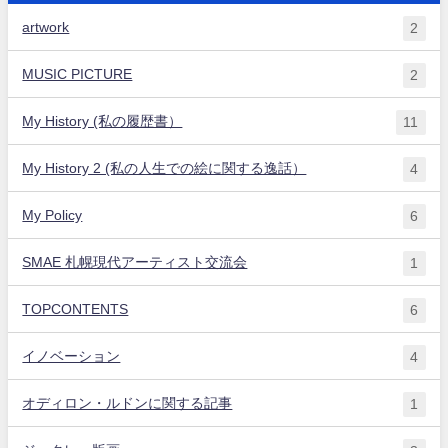
artwork
2
MUSIC PICTURE
2
My History (私の履歴書）
11
My History 2 (私の人生での絵に関する逸話）
4
My Policy
6
SMAE 札幌現代アーティスト交流会
1
TOPCONTENTS
6
イノベーション
4
オディロン・ルドンに関する記事
1