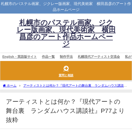
札幌市のパステル画家、ジクレー版画家、現代美術家 横田昌彦のアート作
品ホームページ
札幌市のパステル画家、ジク
レー版画家、現代美術家 横田
昌彦のアート作品ホームペー
ジ
English・英語版サイト
作品一覧
制作手法
札幌現代アーティスト交流会
私が
質問と相談
ホーム
アーティストとは何か？『現代アートの舞台裏 ランダムハウス講談
社』P77より抜粋
アーティストとは何か？『現代アートの
舞台裏 ランダムハウス講談社』P77より
抜粋