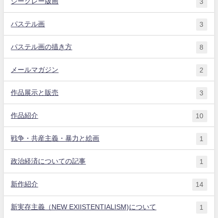
ジークレー版画
3
パステル画
3
パステル画の描き方
8
メールマガジン
2
作品展示と販売
3
作品紹介
10
戦争・共産主義・暴力と絵画
1
政治経済についての記事
1
新作紹介
14
新実存主義（NEW EXIISTENTIALISM)について
1