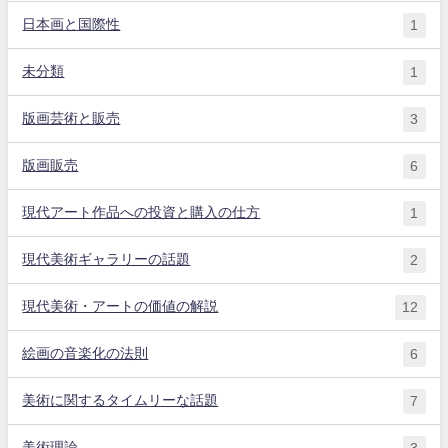
日本画と国際性
1
未分類
1
版画芸術と販売
3
版画販売
6
現代アート作品への投資と購入の仕方
1
現代美術ギャラリーの話題
2
現代美術・アートの価値の解説
12
絵画の音楽化の法則
6
美術に関するタイムリーな話題
7
美術理論