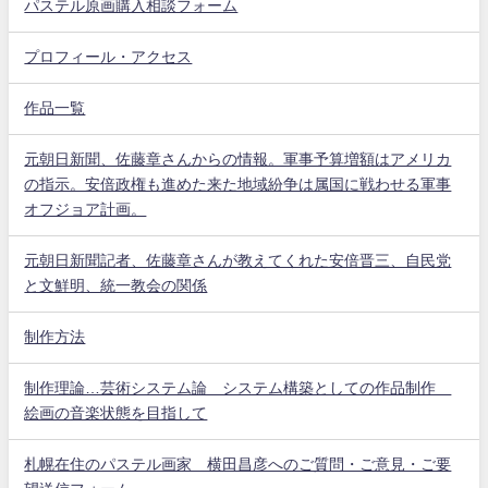
パステル原画購入相談フォーム
プロフィール・アクセス
作品一覧
元朝日新聞、佐藤章さんからの情報。軍事予算増額はアメリカ
の指示。安倍政権も進めた来た地域紛争は属国に戦わせる軍事
オフジョア計画。
元朝日新聞記者、佐藤章さんが教えてくれた安倍晋三、自民党
と文鮮明、統一教会の関係
制作方法
制作理論…芸術システム論 システム構築としての作品制作
絵画の音楽状態を目指して
札幌在住のパステル画家 横田昌彦へのご質問・ご意見・ご要