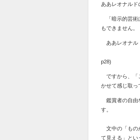
ああレオナルド
「暗示的芸術は
もできません。
ああレオナルド
（『私自
p28)
ですから、「こ
かせて感じ取っ
鑑賞者の自由な
す。
文中の「ものが
て見える」とい