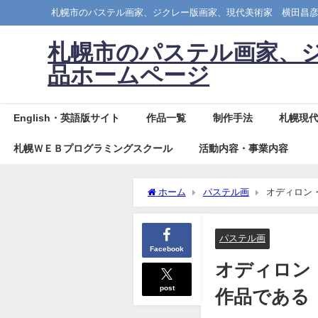
札幌市のパステル画家、ジクレー版画家、現代美術家 横田昌
札幌市のパステル画家、
品ホームページ
English・英語版サイト
作品一覧
制作手法
札幌現
札幌ＷＥＢプログラミングスクール
活動内容・事業内容
ホーム
パステル画
オディロン
パステル画
Facebook
オディロン
post
作品である