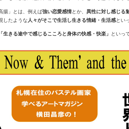
高揚」とは、例えば
強い恋愛感情
とか、
異性に対し感じる
現したような
人々がそこで生活し生きる情緒・生活感
とい
「生きる途中で感じるこころと身体の快感・快楽」
といっ